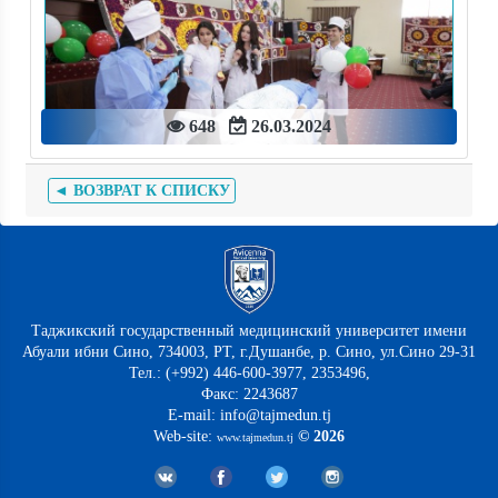
648
26.03.2024
◄ ВОЗВРАТ К СПИСКУ
Таджикский государственный медицинский университет имени
Абуали ибни Сино, 734003, РТ, г.Душанбе, р. Сино, ул.Сино 29-31
Тел.: (+992) 446-600-3977, 2353496,
Факс: 2243687
E-mail: info@tajmedun.tj
Web-site:
© 2026
www.tajmedun.tj