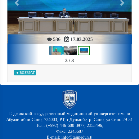
Previous
Next
536
17.03.2025
3 / 3
◄ ВОЗВРАТ
Таджикский государственный медицинский университет имени
Абуали ибни Сино, 734003, РТ, г.Душанбе, р. Сино, ул.Сино 29-31
Тел.: (+992) 446-600-3977, 2353496,
Факс: 2243687
E-mail: info@tajmedun.tj