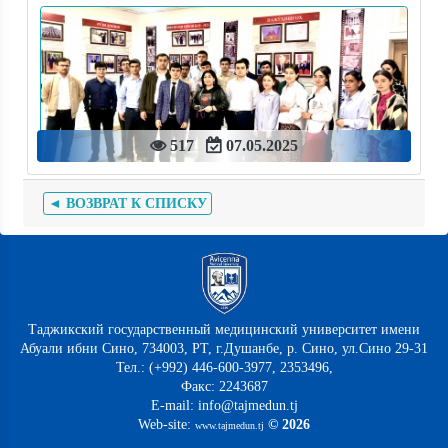
517
07.05.2025
◄ ВОЗВРАТ К СПИСКУ
Таджикский государственный медицинский университет имени
Абуали ибни Сино, 734003, РТ, г.Душанбе, р. Сино, ул.Сино 29-31
Тел.: (+992) 446-600-3977, 2353496,
Факс: 2243687
E-mail: info@tajmedun.tj
Web-site:
© 2026
www.tajmedun.tj