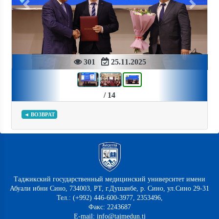
Previous
Next
301
25.11.2025
/ 14
◄ ВОЗВРАТ
Таджикский государственный медицинский университет имени
Абуали ибни Сино, 734003, РТ, г.Душанбе, р. Сино, ул.Сино 29-31
Тел.: (+992) 446-600-3977, 2353496,
Факс: 2243687
E-mail: info@tajmedun.tj