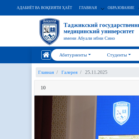
АДАБИЁТ ВА ВОҚЕИЯТИ ҲАЁТ
ГЛАВНАЯ
ОБРАЗОВАНИЕ
Таджикский государствен
медицинский университет
имени Абуали ибни Сино
Абитуриенты
Студенты
25.11.2025
Главная
Галерея
10