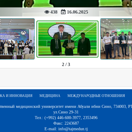
438
16.06.2025
2 / 3
КА И ИННОВАЦИЯ
МЕДИЦИНА
МЕЖДУНАРОДНЫЕ ОТНОШЕНИЯ
твенный медицинский университет имени Абуали ибни Сино, 734003, РТ,
ул.Сино 29-31
Тел.: (+992) 446-600-3977, 2353496
Факс: 2243687
E-mail: info@tajmedun.tj