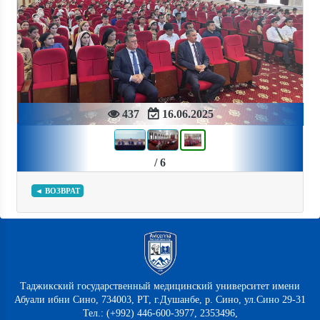
Previous
Next
437
16.06.2025
/ 6
◄ ВОЗВРАТ
Таджикский государственный медицинский университет имени
Абуали ибни Сино, 734003, РТ, г.Душанбе, р. Сино, ул.Сино 29-31
Тел.: (+992) 446-600-3977, 2353496,