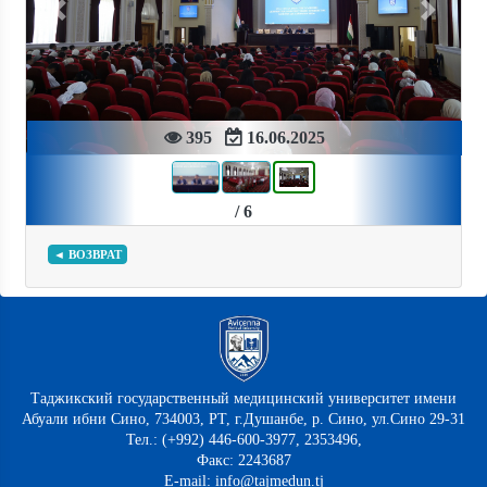
Previous
Next
395
16.06.2025
/ 6
◄ ВОЗВРАТ
Таджикский государственный медицинский университет имени
Абуали ибни Сино, 734003, РТ, г.Душанбе, р. Сино, ул.Сино 29-31
Тел.: (+992) 446-600-3977, 2353496,
Факс: 2243687
E-mail: info@tajmedun.tj