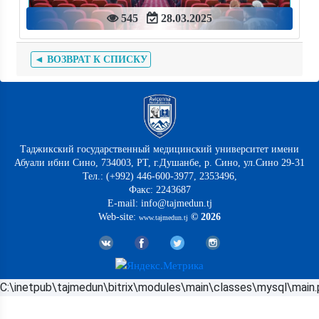
545
28.03.2025
◄ ВОЗВРАТ К СПИСКУ
Таджикский государственный медицинский университет имени
Абуали ибни Сино, 734003, РТ, г.Душанбе, р. Сино, ул.Сино 29-31
Тел.: (+992) 446-600-3977, 2353496,
Факс: 2243687
E-mail: info@tajmedun.tj
Web-site:
© 2026
www.tajmedun.tj
C:\inetpub\tajmedun\bitrix\modules\main\classes\mysql\main