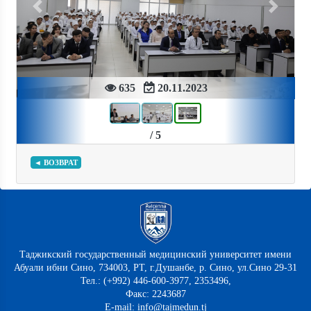
Previous
Next
635
20.11.2023
/ 5
◄ ВОЗВРАТ
Таджикский государственный медицинский университет имени
Абуали ибни Сино, 734003, РТ, г.Душанбе, р. Сино, ул.Сино 29-31
Тел.: (+992) 446-600-3977, 2353496,
Факс: 2243687
E-mail: info@tajmedun.tj