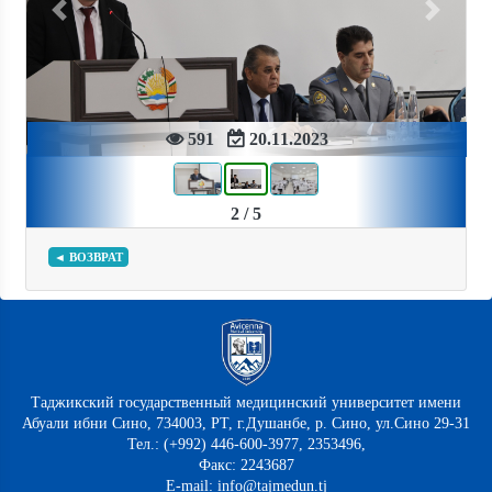
Previous
Next
591
20.11.2023
2 / 5
◄ ВОЗВРАТ
Таджикский государственный медицинский университет имени
Абуали ибни Сино, 734003, РТ, г.Душанбе, р. Сино, ул.Сино 29-31
Тел.: (+992) 446-600-3977, 2353496,
Факс: 2243687
E-mail: info@tajmedun.tj