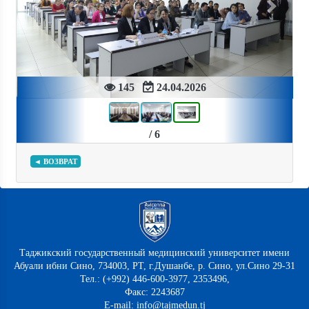
Previous
Next
145
24.04.2026
/ 6
◄ ВОЗВРАТ
Таджикский государственный медицинский университет имени
Абуали ибни Сино, 734003, РТ, г.Душанбе, р. Сино, ул.Сино 29-31
Тел.: (+992) 446-600-3977, 2353496,
Факс: 2243687
E-mail: info@tajmedun.tj