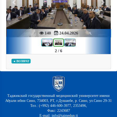
Previous
Next
140
24.04.2026
2 / 6
◄ ВОЗВРАТ
Таджикский государственный медицинский университет имени
Абуали ибни Сино, 734003, РТ, г.Душанбе, р. Сино, ул.Сино 29-31
Тел.: (+992) 446-600-3977, 2353496,
Факс: 2243687
E-mail: info@tajmedun.tj