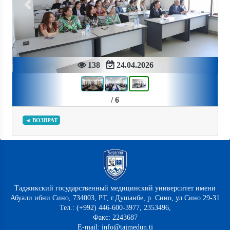
Previous
Next
138
24.04.2026
/ 6
◄ ВОЗВРАТ
Таджикский государственный медицинский университет имени
Абуали ибни Сино, 734003, РТ, г.Душанбе, р. Сино, ул.Сино 29-31
Тел.: (+992) 446-600-3977, 2353496,
Факс: 2243687
E-mail: info@tajmedun.tj