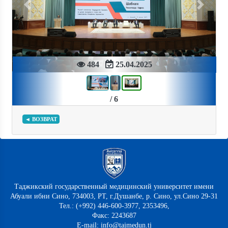
Previous
Next
484
25.04.2025
/ 6
◄ ВОЗВРАТ
Таджикский государственный медицинский университет имени
Абуали ибни Сино, 734003, РТ, г.Душанбе, р. Сино, ул.Сино 29-31
Тел.: (+992) 446-600-3977, 2353496,
Факс: 2243687
E-mail: info@tajmedun.tj