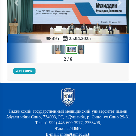
Previous
Next
495
25.04.2025
2 / 6
◄ ВОЗВРАТ
Таджикский государственный медицинский университет имени
Абуали ибни Сино, 734003, РТ, г.Душанбе, р. Сино, ул.Сино 29-31
Тел.: (+992) 446-600-3977, 2353496,
Факс: 2243687
E-mail: info@tajmedun.tj