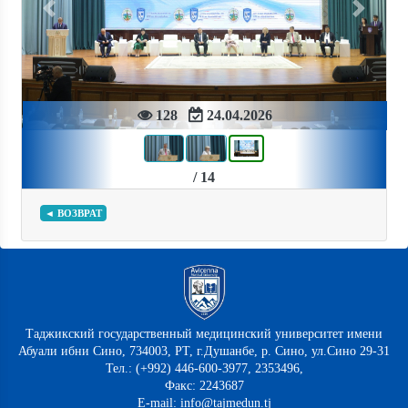
Previous
Next
128
24.04.2026
/ 14
◄ ВОЗВРАТ
Таджикский государственный медицинский университет имени
Абуали ибни Сино, 734003, РТ, г.Душанбе, р. Сино, ул.Сино 29-31
Тел.: (+992) 446-600-3977, 2353496,
Факс: 2243687
E-mail: info@tajmedun.tj