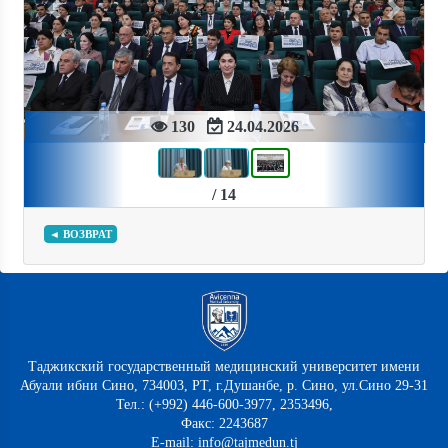
Previous
Next
130
24.04.2026
/ 14
◄ ВОЗВРАТ
Таджикский государственный медицинский университет имени
Абуали ибни Сино, 734003, РТ, г.Душанбе, р. Сино, ул.Сино 29-31
Тел.: (+992) 446-600-3977, 2353496,
Факс: 2243687
E-mail: info@tajmedun.tj