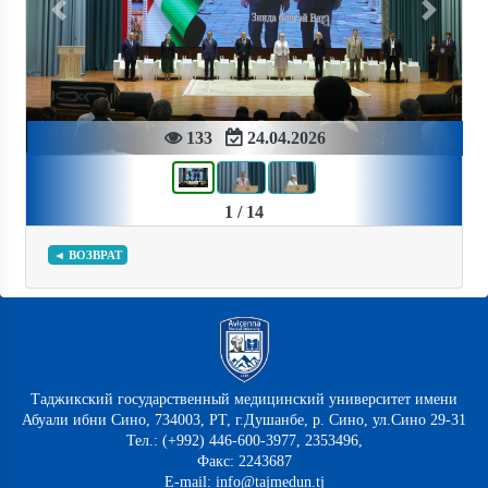
Previous
Next
133
24.04.2026
1 / 14
◄ ВОЗВРАТ
Таджикский государственный медицинский университет имени
Абуали ибни Сино, 734003, РТ, г.Душанбе, р. Сино, ул.Сино 29-31
Тел.: (+992) 446-600-3977, 2353496,
Факс: 2243687
E-mail: info@tajmedun.tj