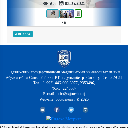
563
03.05.2025
/ 6
◄ ВОЗВРАТ
Таджикский государственный медицинский университет имени
Абуали ибни Сино, 734003, РТ, г.Душанбе, р. Сино, ул.Сино 29-31
Тел.: (+992) 446-600-3977, 2353496,
Факс: 2243687
E-mail: info@tajmedun.tj
Web-site:
© 2026
www.tajmedun.tj
C:\inetpub\tajmedun\bitrix\modules\main\classes\mysql\main