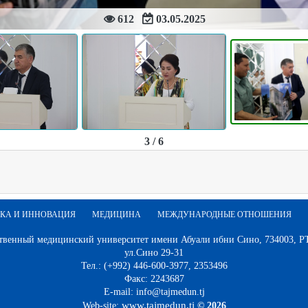
612
03.05.2025
3 / 6
КА И ИННОВАЦИЯ
МЕДИЦИНА
МЕЖДУНАРОДНЫЕ ОТНОШЕНИЯ
твенный медицинский университет имени Абуали ибни Сино, 734003, РТ,
ул.Сино 29-31
Тел.: (+992) 446-600-3977, 2353496
Факс: 2243687
E-mail: info@tajmedun.tj
www.tajmedun.tj
Web-site:
© 2026