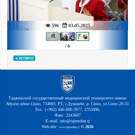
596
03.05.2025
/ 6
◄ ВОЗВРАТ
Таджикский государственный медицинский университет имени
Абуали ибни Сино, 734003, РТ, г.Душанбе, р. Сино, ул.Сино 29-31
Тел.: (+992) 446-600-3977, 2353496,
Факс: 2243687
E-mail: info@tajmedun.tj
Web-site:
© 2026
www.tajmedun.tj