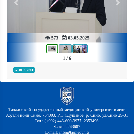
Previous
Next
573
03.05.2025
1 / 6
◄ ВОЗВРАТ
Таджикский государственный медицинский университет имени
Абуали ибни Сино, 734003, РТ, г.Душанбе, р. Сино, ул.Сино 29-31
Тел.: (+992) 446-600-3977, 2353496,
Факс: 2243687
E-mail: info@tajmedun.tj