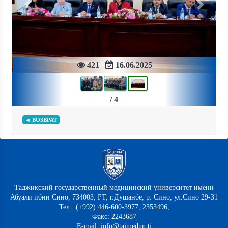
Previous
Next
421
16.06.2025
/ 4
◄ ВОЗВРАТ
Таджикский государственный медицинский университет имени
Абуали ибни Сино, 734003, РТ, г.Душанбе, р. Сино, ул.Сино 29-31
Тел.: (+992) 446-600-3977, 2353496,
Факс: 2243687
E-mail: info@tajmedun.tj