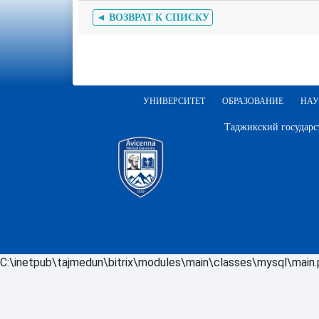
◄ ВОЗВРАТ К СПИСКУ
УНИВЕРСИТЕТ
ОБРАЗОВАНИЕ
НАУ
Таджикский государс
C:\inetpub\tajmedun\bitrix\modules\main\classes\mysql\main