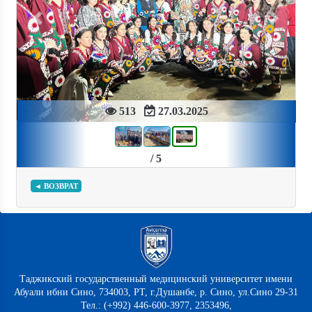
Previous
Next
513
27.03.2025
/ 5
◄ ВОЗВРАТ
Таджикский государственный медицинский университет имени
Абуали ибни Сино, 734003, РТ, г.Душанбе, р. Сино, ул.Сино 29-31
Тел.: (+992) 446-600-3977, 2353496,