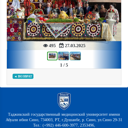
Previous
Next
495
27.03.2025
1 / 5
◄ ВОЗВРАТ
Таджикский государственный медицинский университет имени
Абуали ибни Сино, 734003, РТ, г.Душанбе, р. Сино, ул.Сино 29-31
Тел.: (+992) 446-600-3977, 2353496,