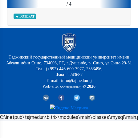
/ 4
◄ ВОЗВРАТ
Таджикский государственный медицинский университет имени
Абуали ибни Сино, 734003, РТ, г.Душанбе, р. Сино, ул.Сино 29-31
Тел.: (+992) 446-600-3977, 2353496,
Факс: 2243687
E-mail: info@tajmedun.tj
Web-site:
© 2026
www.tajmedun.tj
C:\inetpub\tajmedun\bitrix\modules\main\classes\mysql\main