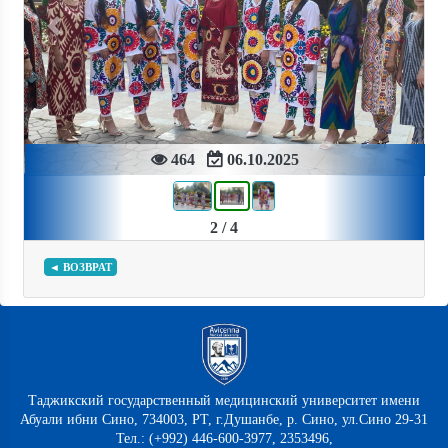
Previous
Next
464
06.10.2025
2 / 4
◄ ВОЗВРАТ
Таджикский государственный медицинский университет имени
Абуали ибни Сино, 734003, РТ, г.Душанбе, р. Сино, ул.Сино 29-31
Тел.: (+992) 446-600-3977, 2353496,