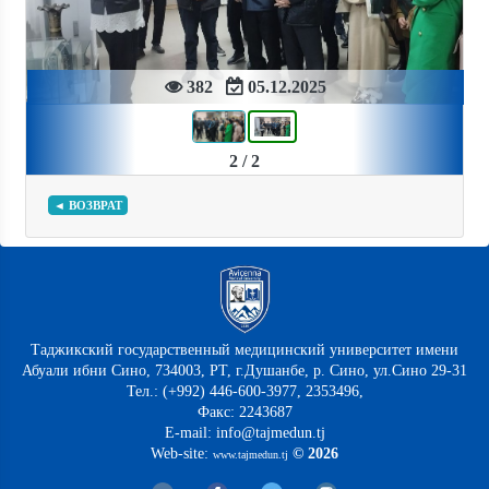
382
05.12.2025
2 / 2
◄ ВОЗВРАТ
Таджикский государственный медицинский университет имени
Абуали ибни Сино, 734003, РТ, г.Душанбе, р. Сино, ул.Сино 29-31
Тел.: (+992) 446-600-3977, 2353496,
Факс: 2243687
E-mail: info@tajmedun.tj
Web-site:
© 2026
www.tajmedun.tj