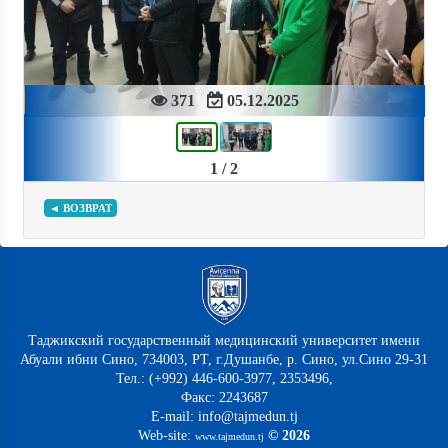
Previous
Next
371
05.12.2025
1 / 2
◄ ВОЗВРАТ
Таджикский государственный медицинский университет имени
Абуали ибни Сино, 734003, РТ, г.Душанбе, р. Сино, ул.Сино 29-31
Тел.: (+992) 446-600-3977, 2353496,
Факс: 2243687
E-mail: info@tajmedun.tj
Web-site:
© 2026
www.tajmedun.tj