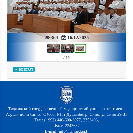
Previous
Next
369
16.12.2025
/ 11
◄ ВОЗВРАТ
Таджикский государственный медицинский университет имени
Абуали ибни Сино, 734003, РТ, г.Душанбе, р. Сино, ул.Сино 29-31
Тел.: (+992) 446-600-3977, 2353496,
Факс: 2243687
E-mail: info@tajmedun.tj