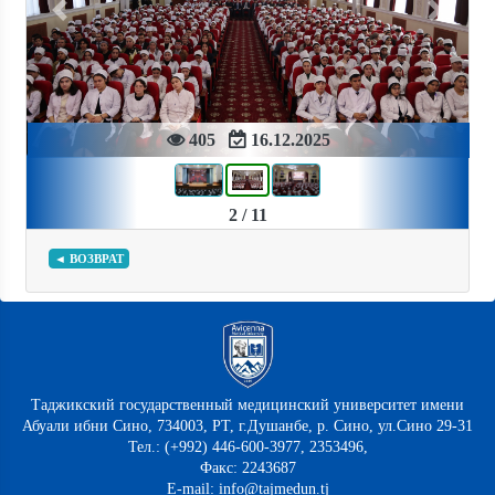
Previous
Next
405
16.12.2025
2 / 11
◄ ВОЗВРАТ
Таджикский государственный медицинский университет имени
Абуали ибни Сино, 734003, РТ, г.Душанбе, р. Сино, ул.Сино 29-31
Тел.: (+992) 446-600-3977, 2353496,
Факс: 2243687
E-mail: info@tajmedun.tj