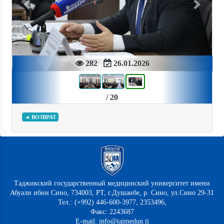
Previous
Next
282
26.01.2026
/ 20
◄ ВОЗВРАТ
Таджикский государственный медицинский университет имени
Абуали ибни Сино, 734003, РТ, г.Душанбе, р. Сино, ул.Сино 29-31
Тел.: (+992) 446-600-3977, 2353496,
Факс: 2243687
E-mail: info@tajmedun.tj