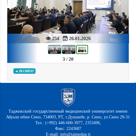
Previous
Next
254
26.01.2026
3 / 20
◄ ВОЗВРАТ
Таджикский государственный медицинский университет имени
Абуали ибни Сино, 734003, РТ, г.Душанбе, р. Сино, ул.Сино 29-31
Тел.: (+992) 446-600-3977, 2353496,
Факс: 2243687
E-mail: info@tajmedun.tj