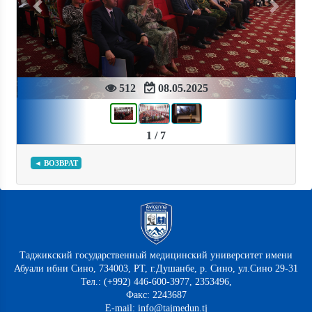
Previous
Next
512
08.05.2025
1 / 7
◄ ВОЗВРАТ
Таджикский государственный медицинский университет имени
Абуали ибни Сино, 734003, РТ, г.Душанбе, р. Сино, ул.Сино 29-31
Тел.: (+992) 446-600-3977, 2353496,
Факс: 2243687
E-mail: info@tajmedun.tj