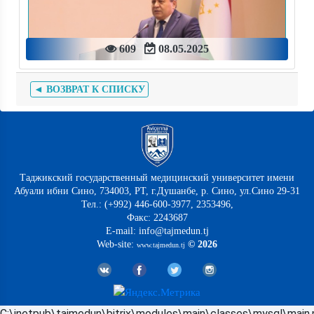
609
08.05.2025
◄ ВОЗВРАТ К СПИСКУ
Таджикский государственный медицинский университет имени
Абуали ибни Сино, 734003, РТ, г.Душанбе, р. Сино, ул.Сино 29-31
Тел.: (+992) 446-600-3977, 2353496,
Факс: 2243687
E-mail: info@tajmedun.tj
Web-site:
© 2026
www.tajmedun.tj
C:\inetpub\tajmedun\bitrix\modules\main\classes\mysql\main