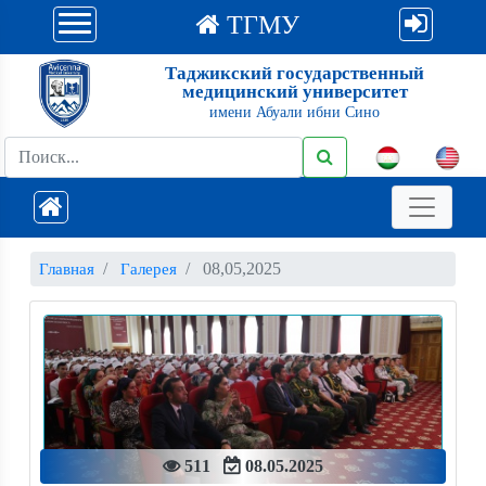
ТГМУ
Таджикский государственный
медицинский университет
имени Абуали ибни Сино
08,05,2025
Главная
Галерея
511
08.05.2025