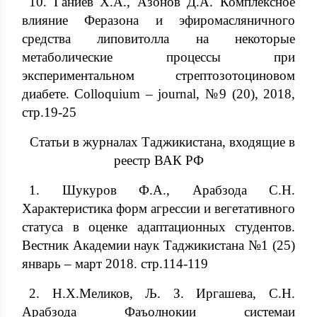
10. Ганиев Х.А., Азонов Д.А. Комплексное
влияние Феразона и эфиромасляничного
средства липовитолла на некоторые
метаболические процессы при
экспериментальном стрептозотоциновом
диабете. Colloquium – journal, №9 (20), 2018,
стр.19-25
Статьи в журналах Таджикистана, входящие в
реестр ВАК РФ
1. Шукуров Ф.А., Арабзода С.Н.
Характеристика форм агрессии и вегетативного
статуса в оценке адаптационных студентов.
Вестник Академии наук Таджикистана №1 (25)
январь – март 2018. стр.114-119
2. Н.Х.Меликов, Љ. З. Иргашева, С.Н.
Арабзода Фаъолнокии системаи