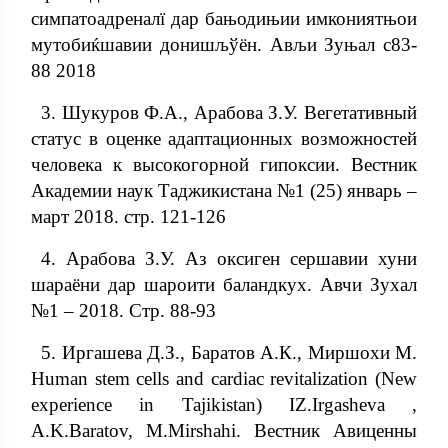
симпатоадреналї дар бањодињии имкониятњои
мутобиќшавии донишљўён. Ављи Зуњал с83-
88 2018
3. Шукуров Ф.А., Арабова З.У. Вегетативный
статус в оценке адаптационных возможностей
человека к высокогорной гипоксии. Вестник
Академии наук Таджикистана №1 (25) январь –
март 2018. стр. 121-126
4. Арабова З.У. Аз оксиген сершавии хуни
шараёни дар шароити баландкух. Авчи Зухал
№1 – 2018. Стр. 88-93
5. Иргашева Д.З., Баратов А.К., Миршохи М.
Human stem cells and cardiac revitalization (New
experience in Tajikistan) IZ.Irgasheva ,
A.K.Baratov, M.Mirshahi. Вестник Авиценны