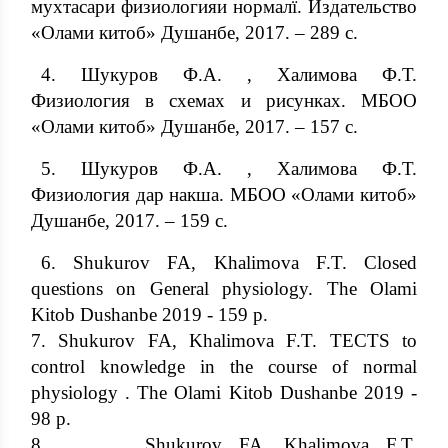
мухтасари физиологияи нормалї. Издательство
«Олами китоб» Душанбе, 2017. – 289 с.
4. Шукуров Ф.А. , Халимова Ф.Т.
Физиология в схемах и рисунках. МБОО
«Олами китоб» Душанбе, 2017. – 157 с.
5. Шукуров Ф.А. , Халимова Ф.Т.
Физиология дар накша. МБОО «Олами китоб»
Душанбе, 2017. – 159 с.
6. Shukurov FA, Khalimova F.T. Closed
questions on General physiology. The Olami
Kitob Dushanbe 2019 - 159 p.
7. Shukurov FA, Khalimova F.T. TECTS to
control knowledge in the course of normal
physiology . The Olami Kitob Dushanbe 2019 -
98 p.
8. Shukurov FA, Khalimova F.T.