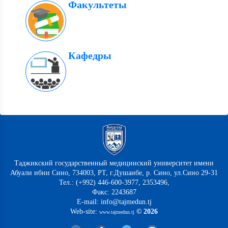
Факультеты
Кафедры
Таджикский государственный медицинский университет имени
Абуали ибни Сино, 734003, РТ, г.Душанбе, р. Сино, ул.Сино 29-31
Тел.: (+992) 446-600-3977, 2353496,
Факс: 2243687
E-mail: info@tajmedun.tj
Web-site:
© 2026
www.tajmedun.tj