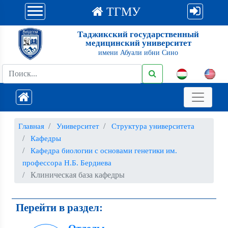
ТГМУ
Таджикский государственный
медицинский университет
имени Абуали ибни Сино
Главная
Университет
Структура университета
Кафедры
Кафедра биологии с основами генетики им.
профессора Н.Б. Бердиева
Клиническая база кафедры
Перейти в раздел: