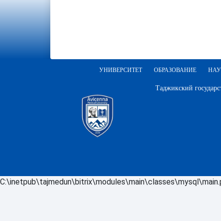
УНИВЕРСИТЕТ
ОБРАЗОВАНИЕ
НАУ
Таджикский государс
C:\inetpub\tajmedun\bitrix\modules\main\classes\mysql\main