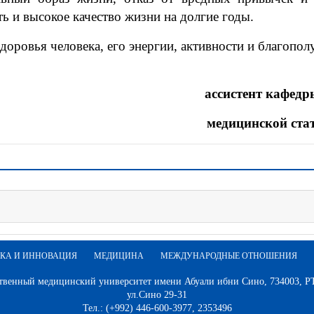
ь и высокое качество жизни на долгие годы.
оровья человека, его энергии, активности и благопол
ассистент кафедр
медицинской ста
КА И ИННОВАЦИЯ
МЕДИЦИНА
МЕЖДУНАРОДНЫЕ ОТНОШЕНИЯ
твенный медицинский университет имени Абуали ибни Сино, 734003, РТ,
ул.Сино 29-31
Тел.: (+992) 446-600-3977, 2353496