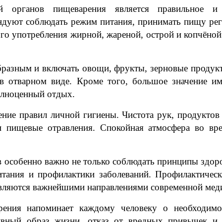
й органов пищеварения является правильное и 
ндуют соблюдать режим питания, принимать пищу рег
ого употребления жирной, жареной, острой и копчёной 
бразным и включать овощи, фрукты, зерновые продук
в отварном виде. Кроме того, большое значение им
олноценный отдых.
ние правил личной гигиены. Чистота рук, продуктов
 пищевые отравления. Спокойная атмосфера во вр
 особенно важно не только соблюдать принципы здоро
итания и профилактики заболеваний. Профилактическ
являются важнейшими направлениями современной мед
рения напоминает каждому человеку о необходимо
ивный образ жизни, отказ от вредных привычек и