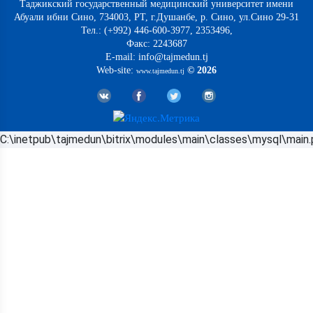
Таджикский государственный медицинский университет имени
Абуали ибни Сино, 734003, РТ, г.Душанбе, р. Сино, ул.Сино 29-31
Тел.: (+992) 446-600-3977, 2353496,
Факс: 2243687
E-mail: info@tajmedun.tj
Web-site:
© 2026
www.tajmedun.tj
C:\inetpub\tajmedun\bitrix\modules\main\classes\mysql\main