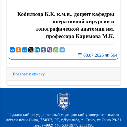
Кобилзода К.К. к.м.н.. доцент кафедры
оперативной хирургии и
топографической анатомии им.
профессора Каримова М.К.
08.07.2026
564
Возврат к списку
Таджикский государственный медицинский университет имени
Абуали ибни Сино, 734003, РТ, г.Душанбе, р. Сино, ул.Сино 29-31
Тел.: (+992) 446-600-3977, 2353496,