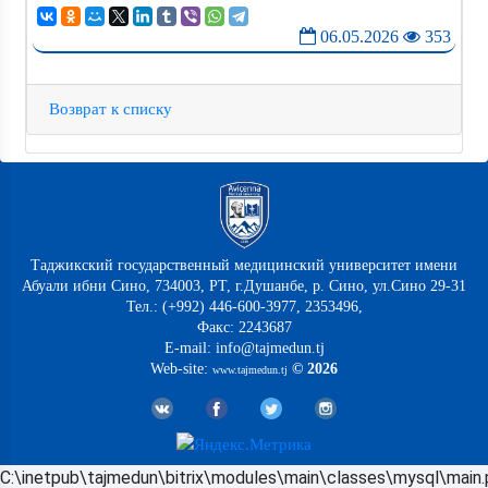
06.05.2026
353
Возврат к списку
Таджикский государственный медицинский университет имени
Абуали ибни Сино, 734003, РТ, г.Душанбе, р. Сино, ул.Сино 29-31
Тел.: (+992) 446-600-3977, 2353496,
Факс: 2243687
E-mail: info@tajmedun.tj
Web-site:
© 2026
www.tajmedun.tj
C:\inetpub\tajmedun\bitrix\modules\main\classes\mysql\main