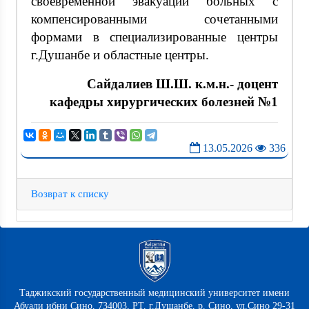
своевременной эвакуации больных с
компенсированными сочетанными
формами в специализированные центры
г.Душанбе и областные центры.
Сайдалиев Ш.Ш. к.м.н.- доцент
кафедры хирургических болезней №1
13.05.2026
336
Возврат к списку
Таджикский государственный медицинский университет имени
Абуали ибни Сино, 734003, РТ, г.Душанбе, р. Сино, ул.Сино 29-31