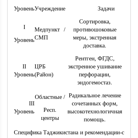
Уровень
Учреждение
Задачи
Сортировка,
I
Медпункт /
противошоковые
СМП
меры, экстренная
Уровень
доставка.
Рентген, ФГДС,
II
ЦРБ
экстренное ушивание
Уровень
(Район)
перфорации,
эндогемостаз.
Радикальное лечение
Областные /
III
сочетанных форм,
Респ.
Уровень
высокотехнологичная
центры
помощь.
Специфика Таджикистана и рекомендации-с