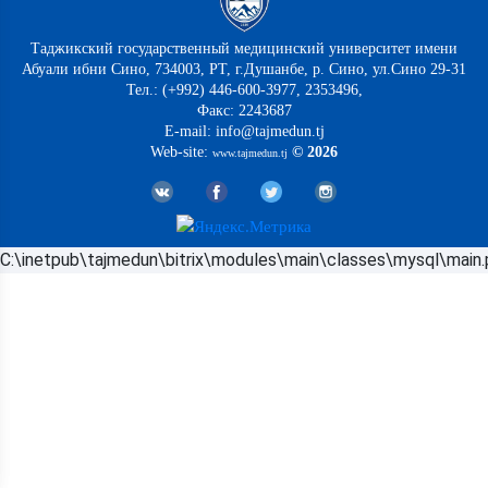
Таджикский государственный медицинский университет имени
Абуали ибни Сино, 734003, РТ, г.Душанбе, р. Сино, ул.Сино 29-31
Тел.: (+992) 446-600-3977, 2353496,
Факс: 2243687
E-mail: info@tajmedun.tj
Web-site:
© 2026
www.tajmedun.tj
C:\inetpub\tajmedun\bitrix\modules\main\classes\mysql\main