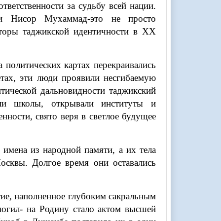
тветственности за судьбу всей нации.
 Нисор Мухаммад-это не просто
кторы таджикской идентичности в XX
а политических картах перекраивались
етах, эти люди проявили несгибаемую
итической дальновидности таджикский
ли школы, открывали институты и
ности, свято веря в светлое будущее
 имена из народной памяти, а их тела
осквы. Долгое время они оставались
тие, наполненное глубоким сакральным
могил- на Родину стало актом высшей