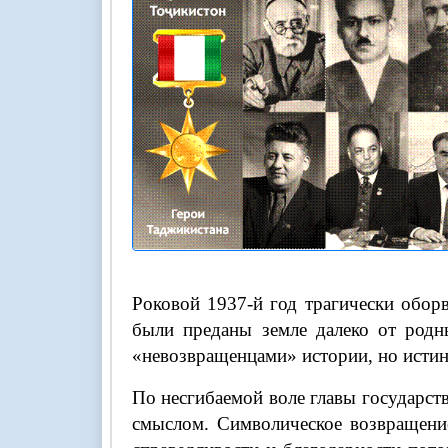
Роковой 1937-й год трагически оборв
были преданы земле далеко от родн
«невозвращенцами» истории, но истин
По несгибаемой воле главы государст
смыслом. Символическое возвращение