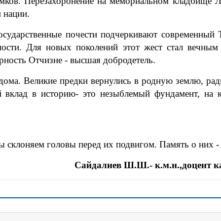
омков. Перезахоронение на мемориальном кладбище 
 нации.
государственные почести подчеркивают современный
мости. Для новых поколений этот жест стал вечным
ерность Отчизне - высшая добродетель.
дома. Великие предки вернулись в родную землю, ра
 вклад в историю- это незыблемый фундамент, на
ы склоняем головы перед их подвигом. Память о них - 
Сайдалиев Ш.Ш.- к.м.н.,доцент 