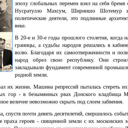
эпоху глобальных перемен взял на себя бремя о
Нусратулло Махсум, Шириншо Шотемур и
политические деятели, это подлинные архите
веке.
В 20-е и 30-е годы прошлого столетия, когда н
границы, а судьбы народов решались в кабин
волю. Благодаря их самоотверженности и пол
народ обрел свою республику. Они строи
закладывали фундамент современной промышлен
родной земли.
ал их жизни. Машина репрессий пыталась стереть их
ых гор - в безымянных рвах Донского кладбища М
ное величие невозможно скрыть под слоем забвения.
ва, спустя почти девять десятилетий, свершилось собы
 праха героев - священной земли с их московских 