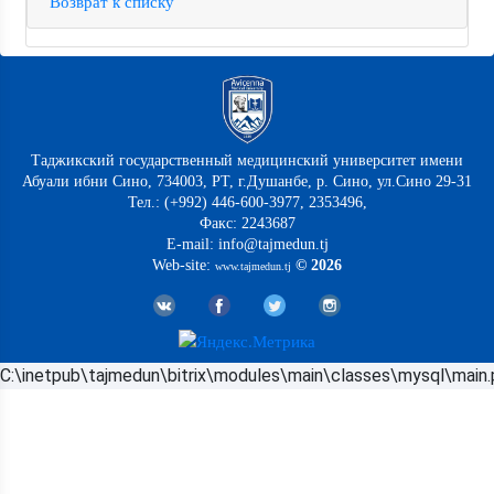
Возврат к списку
Таджикский государственный медицинский университет имени
Абуали ибни Сино, 734003, РТ, г.Душанбе, р. Сино, ул.Сино 29-31
Тел.: (+992) 446-600-3977, 2353496,
Факс: 2243687
E-mail: info@tajmedun.tj
Web-site:
© 2026
www.tajmedun.tj
C:\inetpub\tajmedun\bitrix\modules\main\classes\mysql\main