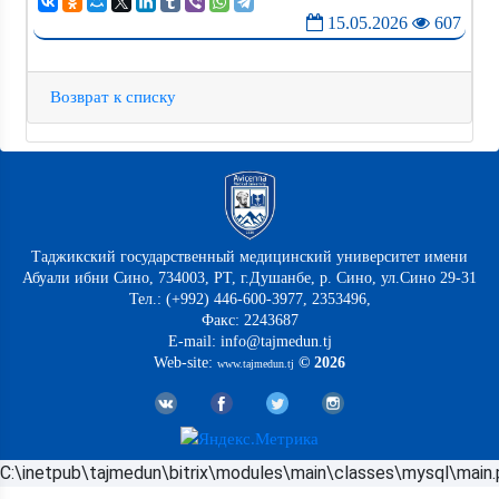
15.05.2026
607
Возврат к списку
Таджикский государственный медицинский университет имени
Абуали ибни Сино, 734003, РТ, г.Душанбе, р. Сино, ул.Сино 29-31
Тел.: (+992) 446-600-3977, 2353496,
Факс: 2243687
E-mail: info@tajmedun.tj
Web-site:
© 2026
www.tajmedun.tj
C:\inetpub\tajmedun\bitrix\modules\main\classes\mysql\main